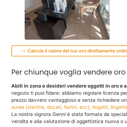
Calcola il valore del tuo oro direttamente onlin
Per chiunque voglia vendere oro
Abiti in zona e desideri vendere oggetti in oro e 
negozio ti puoi fidare: abbiamo regolare licenza pe
prezzo davvero vantaggioso e senza richiedere una q
auree (sterline, ducati, fiorini, ecc), lingotti, lingotti
La nostra signora Genni è stata formata da specialis
vendita e alla valutazione di oggettistica nuova o 