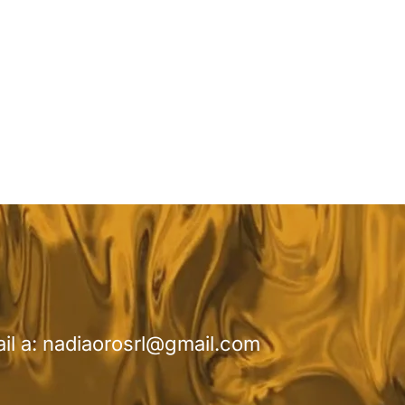
il a:
nadiaorosrl@gmail.com